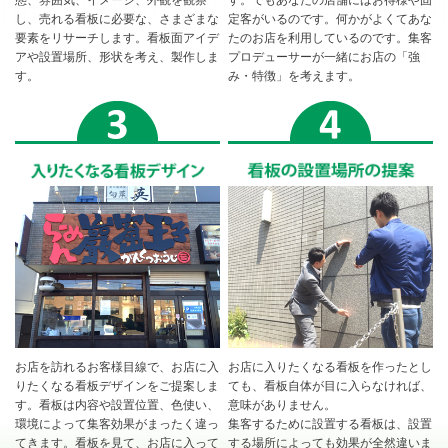
態、雰囲気、イメージ、外観を観察
す。でもあなたの店舗にはお得様や固
し、売れる看板に必要な、さまざまな
定客がいるのです。何かがよくてあな
要素をリサーチします。看板面アイデ
たのお店を利用しているのです。集客
アや設置場所、形状を考え、製作しま
プロデューサーが一緒にお店の「強
す。
み・特徴」を考えます。
お店を訪れるお客様目線で、お店に入
お店に入りたくなる看板を作ったとし
りたくなる看板デザインをご提案しま
ても、看板自体が目に入らなければ、
す。看板は内容や設置位置、色使い、
意味がありません。
環境によって集客効果がまったく違っ
集客するために設置する看板は、設置
てきます。看板を見て、お店に入って
する場所によっても効果が全然違いま