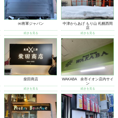
㈱将軍ジャパン
中津からあげ もり山 札幌西岡
店
続きを見る
続きを見る
柴田商店
WAKABA 余市イオン店内サイ
ン
続きを見る
続きを見る