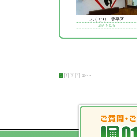
ふくどり 豊平区
続きを見る
次へ »
1
2
3
4